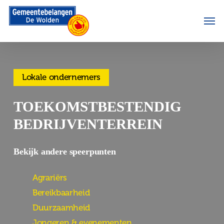
Skip
Men
to
main
content
Lokale ondernemers
TOEKOMSTBESTENDIG
BEDRIJVENTERREIN
Bekijk andere speerpunten
Agrariërs
Bereikbaarheid
Duurzaamheid
Jongeren & evenementen