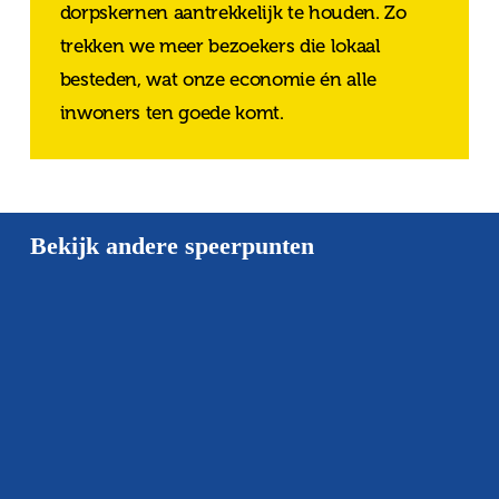
dorpskernen aantrekkelijk te houden. Zo
trekken we meer bezoekers die lokaal
besteden, wat onze economie én alle
inwoners ten goede komt.
Bekijk andere speerpunten
Wonen
Jongeren
&
Evenementen